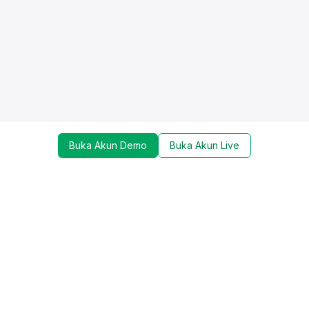
Buka Akun Demo
Buka Akun Live
Dapatkan update mengenai promo, trading tools,