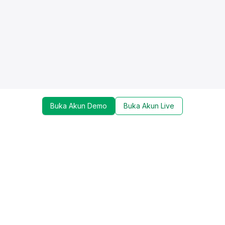
Buka Akun Demo
Buka Akun Live
Dapatkan update mengenai promo, trading tools,