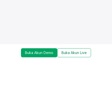
Buka Akun Demo
Buka Akun Live
Dapatkan update mengenai promo, trading tools,