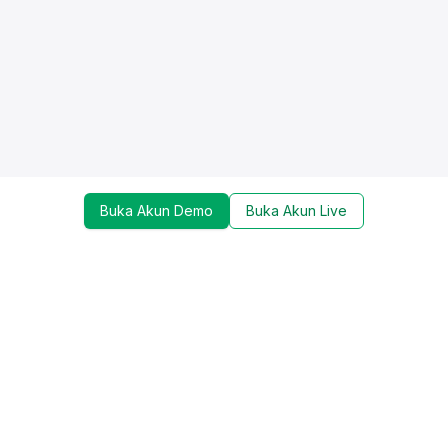
Buka Akun Demo
Buka Akun Live
Dapatkan update mengenai promo, trading tools,