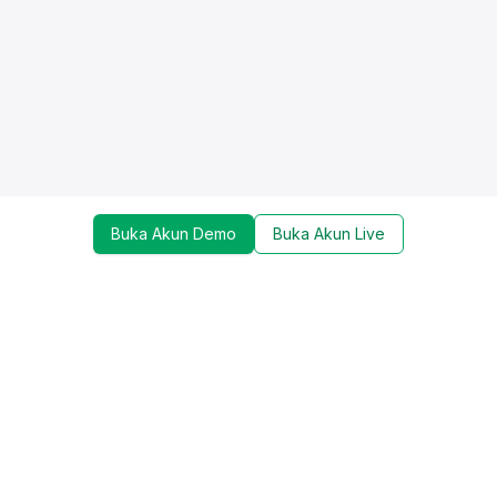
Buka Akun Demo
Buka Akun Live
Dapatkan update mengenai promo, trading tools,