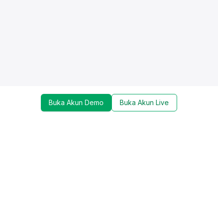
Buka Akun Demo
Buka Akun Live
Dapatkan update mengenai promo, trading tools,