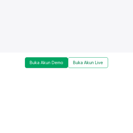
Buka Akun Demo
Buka Akun Live
Dapatkan update mengenai promo, trading tools,