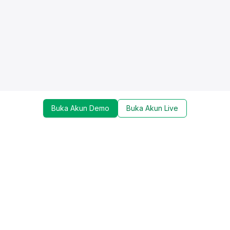
Buka Akun Demo
Buka Akun Live
Dapatkan update mengenai promo, trading tools,