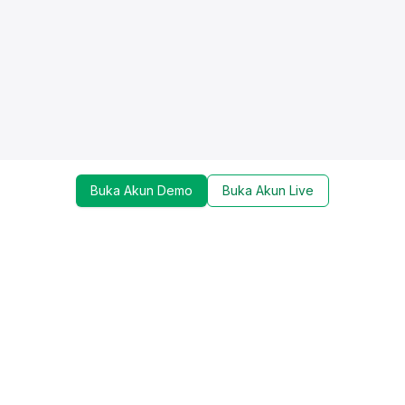
Buka Akun Demo
Buka Akun Live
Dapatkan update mengenai promo, trading tools,