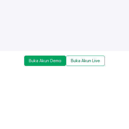
Buka Akun Demo
Buka Akun Live
Dapatkan update mengenai promo, trading tools,