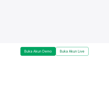
Buka Akun Demo
Buka Akun Live
Dapatkan update mengenai promo, trading tools,