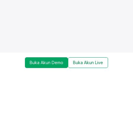
Buka Akun Demo
Buka Akun Live
Dapatkan update mengenai promo, trading tools,