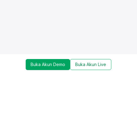
Buka Akun Demo
Buka Akun Live
Dapatkan update mengenai promo, trading tools,