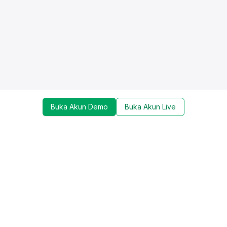
Buka Akun Demo
Buka Akun Live
Dapatkan update mengenai promo, trading tools,