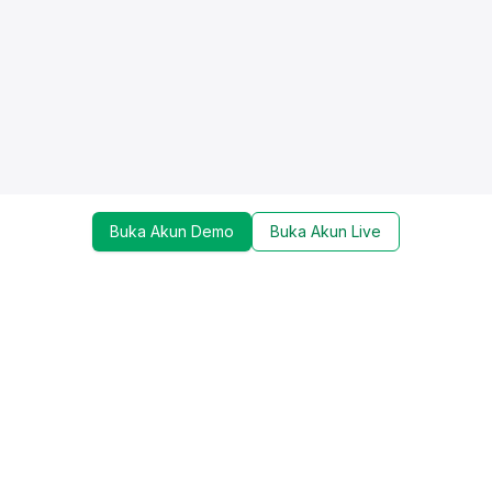
Buka Akun Demo
Buka Akun Live
Dapatkan update mengenai promo, trading tools,