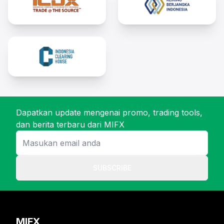
Dapatkan update mengenai promo, trading tools,
dan berita terbaru dari MIFX
SUBSCRIBE
MIFX